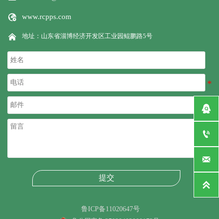

www.rcpps.com

地址：山东省淄博经济开发区工业园鲲鹏路5号



提交

鲁ICP备11020647号