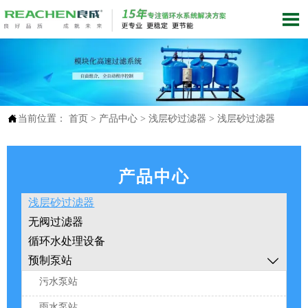


当前位置：
首页
>
产品中心
>
浅层砂过滤器
>
浅层砂过滤器
产品中心
浅层砂过滤器
无阀过滤器
循环水处理设备
预制泵站

污水泵站
雨水泵站