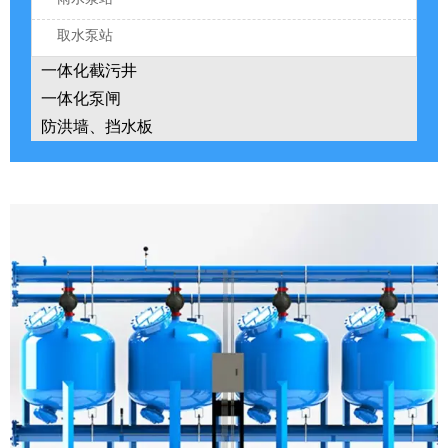
取水泵站
一体化截污井
一体化泵闸
防洪墙、挡水板