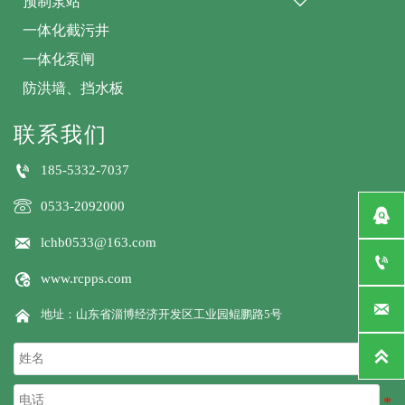
预制泵站

一体化截污井
一体化泵闸
防洪墙、挡水板
联系我们

185-5332-7037

0533-2092000


lchb0533@163.com


www.rcpps.com


地址：山东省淄博经济开发区工业园鲲鹏路5号
