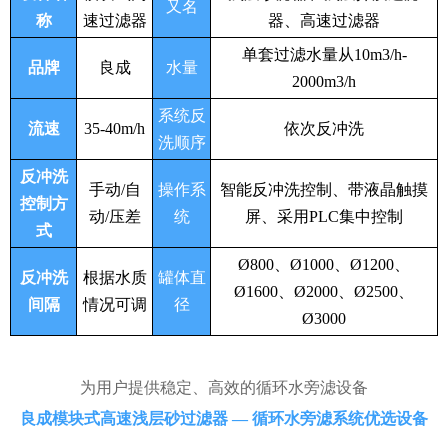
又名
称
速过滤器
器、高速过滤器
单套过滤水量从10m3/h-
品牌
良成
水量
2000m3/h
系统反
流速
35-40m/h
依次反冲洗
洗顺序
反冲洗
手动/自
操作系
智能反冲洗控制、带液晶触摸
控制方
动/压差
统
屏、采用PLC集中控制
式
Ø800、Ø1000、Ø1200、
反冲洗
根据水质
罐体直
Ø1600、Ø2000、Ø2500、
间隔
情况可调
径
Ø3000
为用户提供稳定、高效的循环水旁滤设备
良成模块式高速浅层砂过滤器 — 循环水旁滤系统优选设备